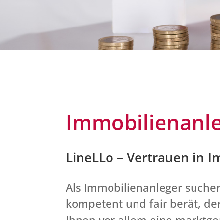
Immobilienanl
LineLLo – Vertrauen in 
Als Immobilienanleger suchen
kompetent und fair berät, der
Ihnen vor allem eine marktger